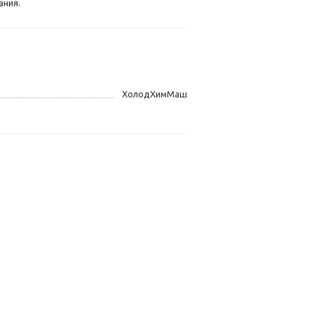
ания.
ХолодХимМаш