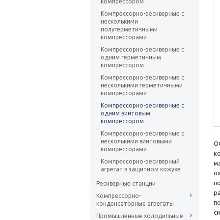
компрессором
Компрессорно-ресиверные с
несколькими
полугерметичными
компрессорами
Компрессорно-ресиверные с
одним герметичным
компрессором
Компрессорно-ресиверные с
несколькими герметичными
компрессорами
Компрессорно-ресиверные с
одним винтовым
компрессором
Компрессорно-ресиверные с
несколькими винтовыми
О
компрессорами
к
Компрессорно-ресиверный
м
агрегат в защитном кожухе
о
п
Ресиверные станции
р
Компрессорно-
п
конденсаторные агрегаты
с
Промышленные холодильные