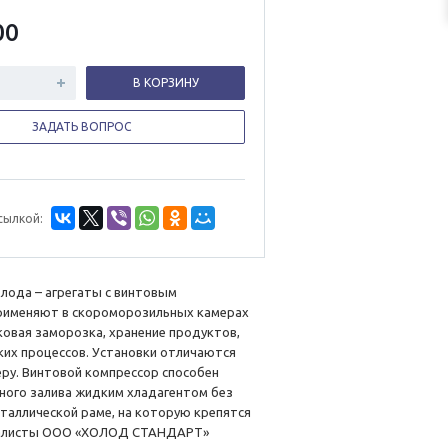
00
В КОРЗИНУ
ЗАДАТЬ ВОПРОС
сылкой:
ода – агрегаты с винтовым
применяют в скороморозильных камерах
ковая заморозка, хранение продуктов,
их процессов. Установки отличаются
у. Винтовой компрессор способен
нного залива жидким хладагентом без
таллической раме, на которую крепятся
ециалисты ООО «ХОЛОД СТАНДАРТ»