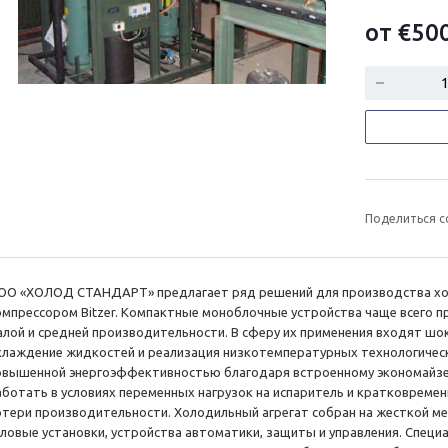
от
€
50
Поделиться с
ОО «ХОЛОД СТАНДАРТ» предлагает ряд решений для производства хол
омпрессором Bitzer. Компактные моноблочные устройства чаще всего 
алой и средней производительности. В сферу их применения входят шо
хлаждение жидкостей и реализация низкотемпературных технологическ
овышенной энергоэффективностью благодаря встроенному экономайзер
аботать в условиях переменных нагрузок на испаритель и кратковреме
отери производительности. Холодильный агрегат собран на жесткой ме
иловые установки, устройства автоматики, защиты и управления. Сп